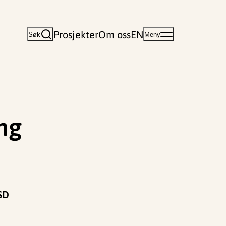
Prosjekter
Om oss
EN
Søk
Meny
ing
SD