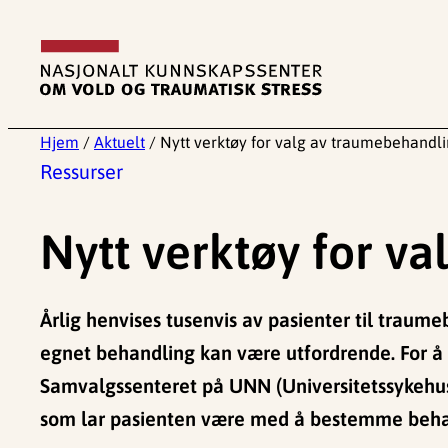
Hopp
til
innhold
Hjem
/
Aktuelt
/
Nytt verktøy for valg av traumebehandl
Ressurser
Nytt verktøy for v
Årlig henvises tusenvis av pasienter til traume
egnet behandling kan være utfordrende. For 
Samvalgssenteret på UNN (Universitetssykehus
som lar pasienten være med å bestemme beh