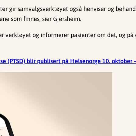
ienter gir samvalgsverktøyet også henviser og behand
ne som finnes, sier Gjersheim.
uker verktøyet og informerer pasienter om det, og p
e (PTSD) blir publisert på Helsenorge 10. oktober – 