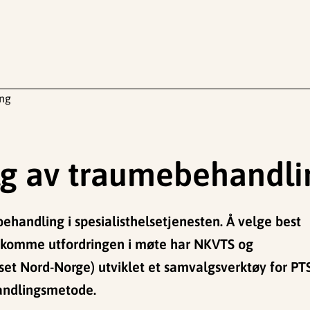
ing
alg av traumebehandl
behandling i spesialisthelsetjenesten. Å velge best
å komme utfordringen i møte har NKVTS og
et Nord-Norge) utviklet et samvalgsverktøy for PT
andlingsmetode.