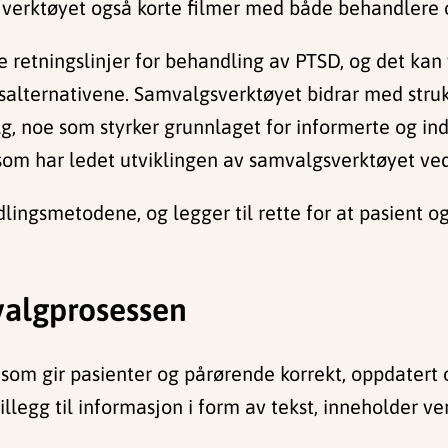
er verktøyet også korte filmer med både behandlere 
e retningslinjer for behandling av PTSD, og det kan
lternativene. Samvalgsverktøyet bidrar med struktu
alg, noe som styrker grunnlaget for informerte og in
, som har ledet utviklingen av samvalgsverktøyet v
ndlingsmetodene, og legger til rette for at pasient
 valgprosessen
 som gir pasienter og pårørende korrekt, oppdatert
llegg til informasjon i form av tekst, inneholder v