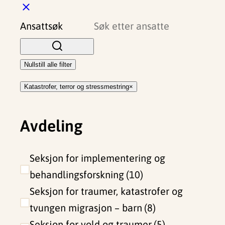
L
u
Ansattsøk
k
k
Nullstill alle filter
Katastrofer, terror og stressmestring
Avdeling
Seksjon for implementering og
behandlingsforskning
10
Seksjon for traumer, katastrofer og
tvungen migrasjon – barn
8
Seksjon for vold og traumer
5