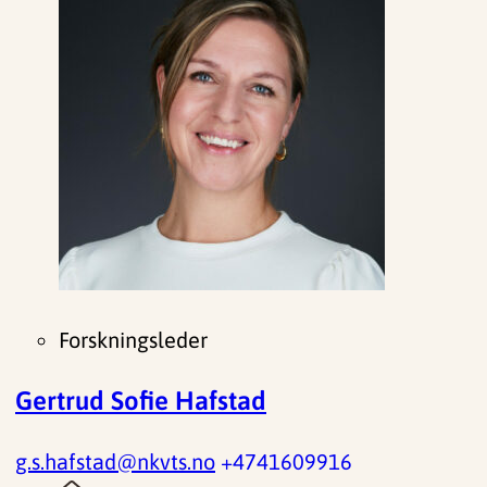
Forskningsleder
Gertrud Sofie Hafstad
g.s.hafstad@nkvts.no
+4741609916