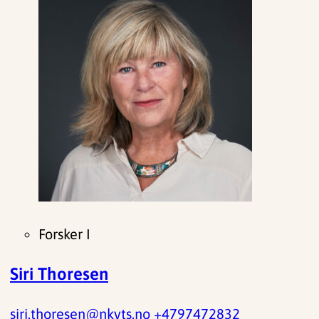
Forsker I
Siri Thoresen
siri.thoresen@nkvts.no
+4797472832