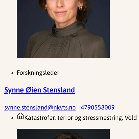
Forskningsleder
Synne Øien Stensland
synne.stensland@nkvts.no
+4790558009
Katastrofer, terror og stressmestring, Vold