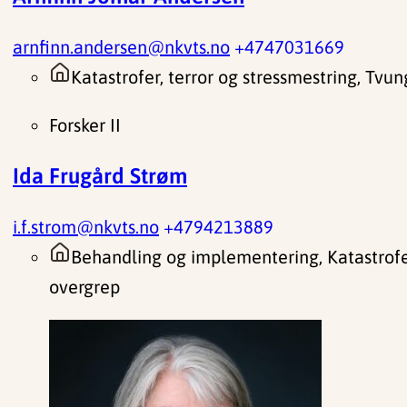
arnfinn.andersen@nkvts.no
+4747031669
Katastrofer, terror og stressmestring, Tvu
Forsker II
Ida Frugård Strøm
i.f.strom@nkvts.no
+4794213889
Behandling og implementering, Katastrofer
overgrep