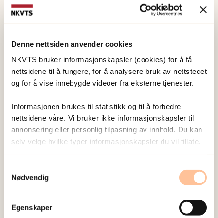
Katastrofer, terror og stressmestring
Tidlig støtte til traumeutsatte
Denne nettsiden anvender cookies
NKVTS bruker informasjonskapsler (cookies) for å få
I prosjektet EASE samarbeider NKVTS med
nettsidene til å fungere, for å analysere bruk av nettstedet
statlige etater, kommuner, brukergrupper og
og for å vise innebygde videoer fra eksterne tjenester.
nasjonale og internasjonale forskningspartnere,
med mål om å forbedre psykososiale tjenester for
Informasjonen brukes til statistikk og til å forbedre
traumeofre.
nettsidene våre. Vi bruker ikke informasjonskapsler til
annonsering eller personlig tilpasning av innhold. Du kan
selv velge hvilke typer informasjonskapsler du vil tillate.
Delprosjekt
Pågående prosjekt
Samtykkevalg
Harald Bækkelund
Nødvendig
Behandling og implementering
Katastrofer, terror og stressmestring
Egenskaper
Vold og overgrep