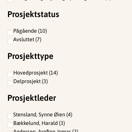
Prosjektstatus
Pågående
10
Avsluttet
7
Prosjekttype
Hovedprosjekt
14
Delprosjekt
3
Prosjektleder
Stensland, Synne Øien
4
Bækkelund, Harald
3
Andersen, Arnfinn Jomar
2