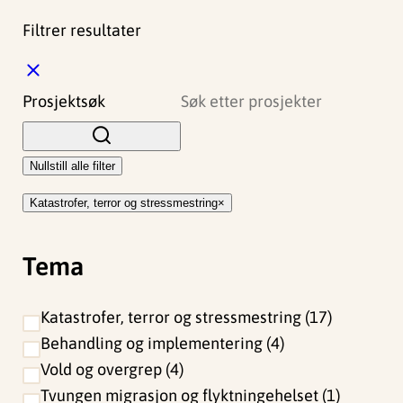
Filtrer resultater
L
u
Prosjektsøk
k
k
Nullstill alle filter
Katastrofer, terror og stressmestring
Tema
Katastrofer, terror og stressmestring
17
Behandling og implementering
4
Vold og overgrep
4
Tvungen migrasjon og flyktningehelset
1