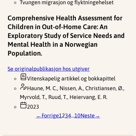
Tvungen migrasjon og flyktningehelset
Comprehensive Health Assessment for
Children in Out-of-Home Care: An
Exploratory Study of Service Needs and
Mental Health in a Norwegian
Population.
Se originalpublikasjon hos utgiver
Vitenskapelig artikkel og bokkapittel
Haune, M. C., Nissen, A., Christiansen, Ø.,
Myrvold, T., Ruud, T., Heiervang, E. R.
2023
←
Forrige
1
2
3
4
…
10
Neste
→