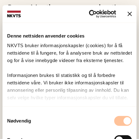
Recognising the newcomer: education
policy and teaching practices in Norway
and England.
Denne nettsiden anvender cookies
Se originalpublikasjon hos utgiver
NKVTS bruker informasjonskapsler (cookies) for å få
Vitenskapelig artikkel og bokkapittel
nettsidene til å fungere, for å analysere bruk av nettstedet
Soye, E., Hilden, P. K., Andersen, A. J.,
og for å vise innebygde videoer fra eksterne tjenester.
Watters, C.
Informasjonen brukes til statistikk og til å forbedre
2023
nettsidene våre. Vi bruker ikke informasjonskapsler til
Tvungen migrasjon og flyktningehelset
annonsering eller personlig tilpasning av innhold. Du kan
selv velge hvilke typer informasjonskapsler du vil tillate.
School-based Psychosocial
Interventions’ Effectiveness in
Samtykkevalg
Nødvendig
Strengthening Refugee and Migrant
Adolescents’ Mental Health, Resilience,