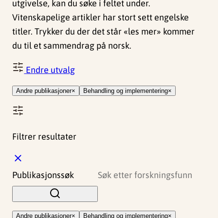
utgivelse, kan du søke i feltet under.
Vitenskapelige artikler har stort sett engelske
titler. Trykker du der det står «les mer» kommer
du til et sammendrag på norsk.
Endre utvalg
Andre publikasjoner
Behandling og implementering
Filtrer resultater
L
u
Publikasjonssøk
k
k
Andre publikasjoner
Behandling og implementering