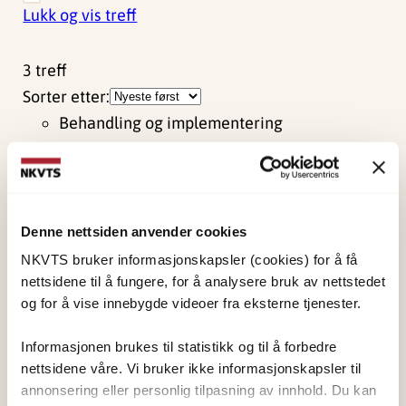
Lukk og vis treff
3
treff
Sorter etter:
Behandling og implementering
Correction to: Symphony of Success:
Leader-Practitioner Reciprocity during
Evidence-Based Practice
Denne nettsiden anvender cookies
Implementation (Administration and
NKVTS bruker informasjonskapsler (cookies) for å få
Policy in Mental Health and Mental
nettsidene til å fungere, for å analysere bruk av nettstedet
Health Services Research, (2024),
og for å vise innebygde videoer fra eksterne tjenester.
10.1007/s10488-024-01405-y).
Informasjonen brukes til statistikk og til å forbedre
nettsidene våre. Vi bruker ikke informasjonskapsler til
Se originalpublikasjon hos utgiver
annonsering eller personlig tilpasning av innhold. Du kan
Andre publikasjoner