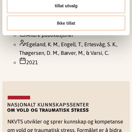
Effektive tiltak mot psykiske lidelser,
tillat utvalg
mobbing og kriminalitet blir ikke tatt i
bruk.
Ikke tillat
Andre publikasjoner
Egeland, K. M., Engell, T., Ertesvåg, S. K.,
Thøgersen, D. M., Bæver, M., & Varsi, C.
2021
NKVTS utvikler og sprer kunnskap og kompetanse
om vold og traumatisk stress. Formålet er å bidra