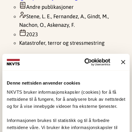
Andre publikasjoner
Stene, L. E., Fernandez, A., Gindt, M.,
Nachon, O., Askenazy, F.
2023
Katastrofer, terror og stressmestring
Terror leaves adolescents behind.
Andre publikasjoner
Denne nettsiden anvender cookies
Strøm, I. F., Dyb, G. A., Wentzel-Larsen, T.,
Stene, L. E., Schultz, J., Stensland, S.
NKVTS bruker informasjonskapsler (cookies) for å få
nettsidene til å fungere, for å analysere bruk av nettstedet
2023
og for å vise innebygde videoer fra eksterne tjenester.
Katastrofer, terror og stressmestring
Informasjonen brukes til statistikk og til å forbedre
Proactive Psychosocial Follow-up of
nettsidene våre. Vi bruker ikke informasjonskapsler til