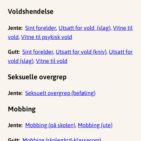
Voldshendelse
Jente:
Sint forelder
,
Utsatt for vold (slag)
,
Vitne til
vold
,
Vitne til psykisk vold
Gutt:
Sint forelder
,
Utsatt for vold (kniv)
,
Utsatt for
vold (slag)
,
Vitne til vold
Seksuelle overgrep
Jente:
Seksuelt overgrep (beføling)
Mobbing
Jente:
Mobbing (på skolen)
,
Mobbing (ute)
Gutt:
Mobbing (skolegård-klasserom)