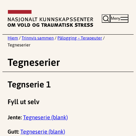
Hopp
til
Meny
innhold
Hjem
/
Trinnvis sammen
/
Pålogging – Terapeuter
/
Tegneserier
Tegneserier
Tegnserie 1
Fyll ut selv
Jente:
Tegneserie (blank)
Gutt:
Tegneserie (blank)