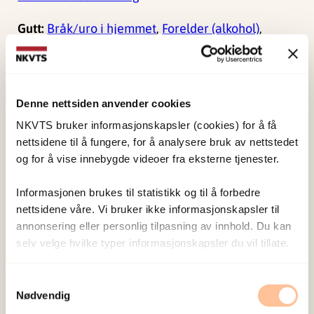
Gutt:
Bråk/uro i hjemmet
,
Forelder (alkohol)
,
Forelder (bevisstløs)
,
Innbrudd
Tegnserie 2
Denne nettsiden anvender cookies
Barn med far/mor
NKVTS bruker informasjonskapsler (cookies) for å få
nettsidene til å fungere, for å analysere bruk av nettstedet
og for å vise innebygde videoer fra eksterne tjenester.
Jente:
Jente med far
,
Jente med mor
Informasjonen brukes til statistikk og til å forbedre
Gutt:
Gutt med far
,
Gutt med mor
nettsidene våre. Vi bruker ikke informasjonskapsler til
annonsering eller personlig tilpasning av innhold. Du kan
Tegnserie 3
selv velge hvilke typer informasjonskapsler du vil tillate.
Tegn det / se det for deg / neste skritt
Samtykkevalg
Nødvendig
Jente:
Tegn det – se det for deg – neste skritt