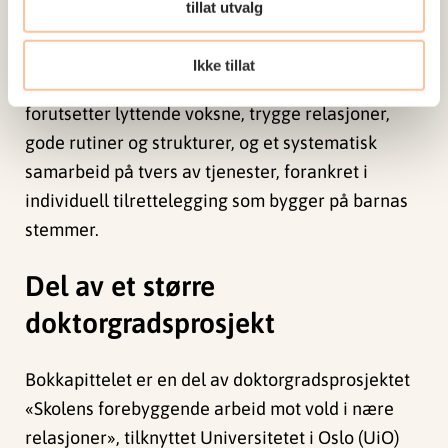
tillat utvalg
Studien tydeliggjør at skolen kan være en kraftfull
arena for resiliens, der barn får støtte til å stå i og
Ikke tillat
komme seg gjennom vonde erfaringer. Det
forutsetter lyttende voksne, trygge relasjoner,
gode rutiner og strukturer, og et systematisk
samarbeid på tvers av tjenester, forankret i
individuell tilrettelegging som bygger på barnas
stemmer.
Del av et større
doktorgradsprosjekt
Bokkapittelet er en del av doktorgradsprosjektet
«Skolens forebyggende arbeid mot vold i nære
relasjoner», tilknyttet Universitetet i Oslo (UiO)