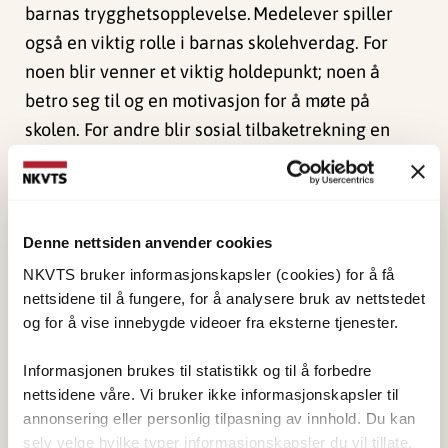
barnas trygghetsopplevelse. Medelever spiller
også en viktig rolle i barnas skolehverdag. For
noen blir venner et viktig holdepunkt; noen å
betro seg til og en motivasjon for å møte på
skolen. For andre blir sosial tilbaketrekning en
måte å beskytte seg selv på.
Barnas egne strategier i
Denne nettsiden anvender cookies
skolehverdagen
NKVTS bruker informasjonskapsler (cookies) for å få
nettsidene til å fungere, for å analysere bruk av nettstedet
Studien viser at barn utvikler kreative strategier
og for å vise innebygde videoer fra eksterne tjenester.
for å håndtere vanskelige følelser, som å søke
korte pauser alene eller å lage egne
Informasjonen brukes til statistikk og til å forbedre
sikkerhetsplaner sammen med trygge voksne og
nettsidene våre. Vi bruker ikke informasjonskapsler til
annonsering eller personlig tilpasning av innhold. Du kan
venner. Strategiene brukes både for å regulere
selv velge hvilke typer informasjonskapsler du vil tillate.