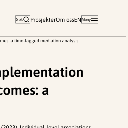
Prosjekter
Om oss
EN
Søk
Meny
omes: a time‑lagged mediation analysis.
implementation
tcomes: a
(2023). Individual‑level associations