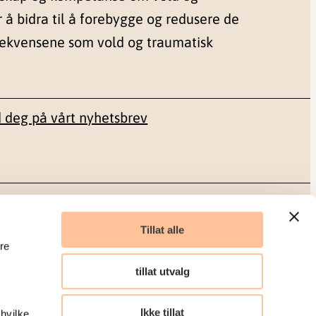
r å bidra til å forebygge og redusere de
sekvensene som vold og traumatisk
 deg på vårt nyhetsbrev
Sosiale medier
Tillat alle
re
Facebook
tillat utvalg
LinkedIn
Ikke tillat
 hvilke