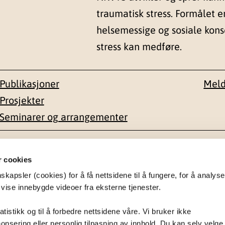
traumatisk stress. Formålet e
helsemessige og sosiale kon
stress kan medføre.
Publikasjoner
Meld
Prosjekter
Seminarer og arrangementer
esse
Kontakt
r cookies
apsler (cookies) for å få nettsidene til å fungere, for å analyse
en 1-3
22 59 55 00
 vise innebygde videoer fra eksterne tjenester.
postmottak@nkvts.no
atistikk og til å forbedre nettsidene våre. Vi bruker ikke
onsering eller personlig tilpasning av innhold. Du kan selv velge