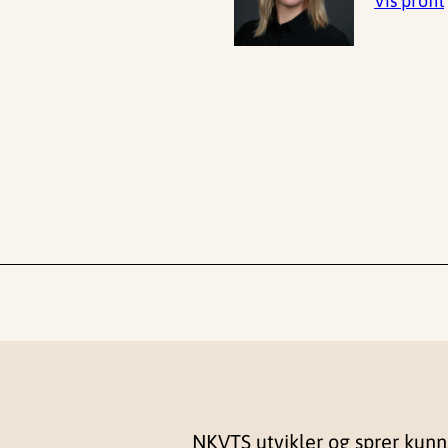
Vis profil
NKVTS utvikler og sprer kun