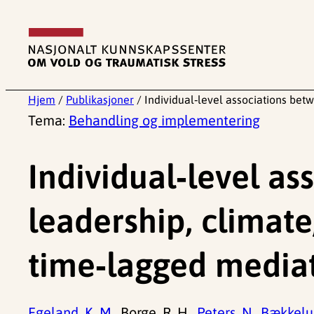
Hopp
til
innhold
Hjem
/
Publikasjoner
/
Individual‑level associations bet
Tema:
Behandling og implementering
Individual‑level a
leadership, climate
time‑lagged mediat
Egeland, K. M.,
Borge, R. H.,
Peters, N.,
Bækkelun