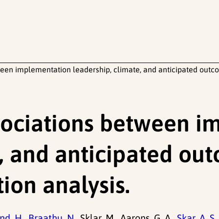
ween implementation leadership, climate, and anticipated outc
ssociations between 
, and anticipated ou
ion analysis.
d, H.,
Braathu, N.,
Sklar, M., Aarons, G. A.,
Skar, A. S.,