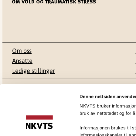
Om oss
Ansatte
Ledige stillinger
Postadresse
Besøksadr
Denne nettsiden anvende
NKVTS bruker informasjonsk
Pb. 181 Nydalen
Gullhaugvei
bruk av nettstedet og for å
0409 Oslo
0484 Oslo
Informasjonen brukes til st
informasjonskapsler til ann