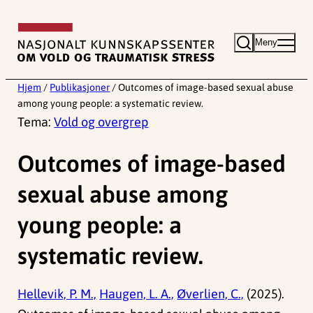
Hopp
til
Meny
innhold
Hjem
/
Publikasjoner
/
Outcomes of image-based sexual abuse
among young people: a systematic review.
Tema:
Vold og overgrep
Outcomes of image-based
sexual abuse among
young people: a
systematic review.
Hellevik, P. M.,
Haugen, L. A.,
Øverlien, C.,
(2025).