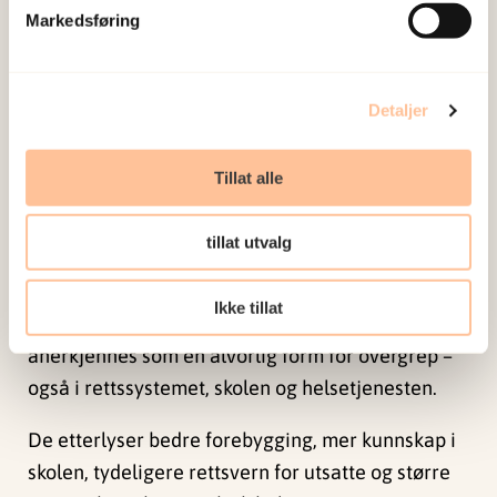
Markedsføring
Må tas på like stort alvor som
fysiske overgrep
Detaljer
Bildebaserte seksuelle overgrep er altså ikke
bare et digitalt problem, men griper direkte inn i
Tillat alle
folks liv, relasjoner og fremtidsmuligheter.
tillat utvalg
Konsekvensene ligner svært på dem man ser
etter fysiske seksuelle overgrep. Forskerne mener
Ikke tillat
derfor at bildebaserte seksuelle overgrep må
anerkjennes som en alvorlig form for overgrep –
også i rettssystemet, skolen og helsetjenesten.
De etterlyser bedre forebygging, mer kunnskap i
skolen, tydeligere rettsvern for utsatte og større