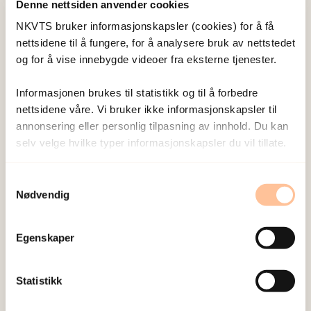
Denne nettsiden anvender cookies
peker nemlig på hvordan bildebaserte overgrep
NKVTS bruker informasjonskapsler (cookies) for å få
brukes til å kontrollere og straffe unge – særlig
nettsidene til å fungere, for å analysere bruk av nettstedet
jenter – for å ha brutt normer rundt seksualitet.
og for å vise innebygde videoer fra eksterne tjenester.
På den måten forsterker bildebaserte overgrep
kjønnsforskjeller og eksisterende maktstrukturer.
Informasjonen brukes til statistikk og til å forbedre
nettsidene våre. Vi bruker ikke informasjonskapsler til
Skolebytte, jobbtap og
annonsering eller personlig tilpasning av innhold. Du kan
selv velge hvilke typer informasjonskapsler du vil tillate.
økonomisk belastning
Samtykkevalg
Bildedelingen kan også ha store konsekvenser for
Nødvendig
utdanning og arbeid. Flere unge må bytte skole
etter å ha blitt utsatt, ofte på grunn av at de blir
Egenskaper
mobbet, eller føler seg utrygge. Enkelte slutter i
jobben, flytter hjemmefra eller påføres store
Statistikk
økonomiske kostnader som følge av krenkelsen.