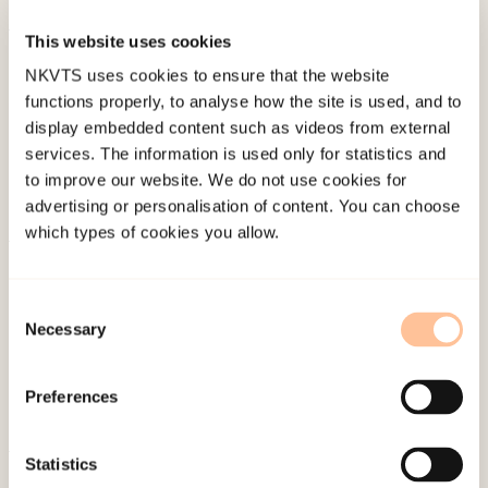
This website uses cookies
Published:
19. March 2026
NKVTS uses cookies to ensure that the website
Last modified:
7. August 2026
functions properly, to analyse how the site is used, and to
display embedded content such as videos from external
services. The information is used only for statistics and
to improve our website. We do not use cookies for
advertising or personalisation of content. You can choose
which types of cookies you allow.
About NKVTS
Employees
Consent
Publications
Necessary
Selection
Contact us
Projects
Preferences
Be a superhero
Statistics