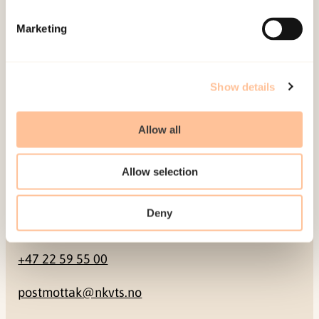
Mailing address
Marketing
Pb. 181 Nydalen
NO-0409 Oslo
Show details
Address
Allow all
Gullhaugveien 1-3
Allow selection
0484 Oslo, NORWAY
Deny
Contact
+47 22 59 55 00
postmottak@nkvts.no