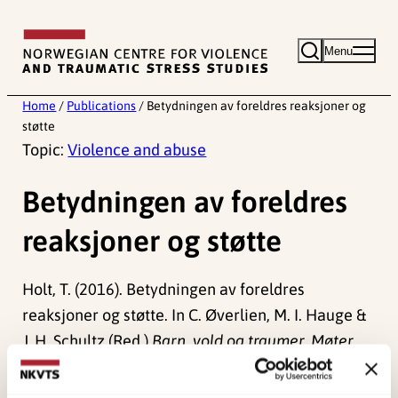
Skip
to
Menu
content
Home
/
Publications
/
Betydningen av foreldres reaksjoner og
støtte
Topic:
Violence and abuse
Betydningen av foreldres
reaksjoner og støtte
Holt, T. (2016). Betydningen av foreldres
reaksjoner og støtte. In C. Øverlien, M. I. Hauge &
J. H. Schultz (Red.)
Barn, vold og traumer. Møter
med unge i utsatte livssituasjoner.
(pp. 63-75).
Universitetsforlaget.