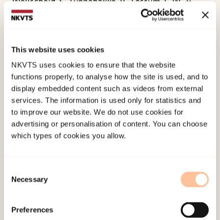
Wollscheid, S., Lynnebakke, B., Fossum, L. W., &
Bergene, A. C. (2021).
Konsekvenser av rasisme og
diskriminering på grunn av etnisitet, religion og
livssyn – en kunnskapsoversikt
Norwegian only.
This website uses cookies
Oslo: NIFU.
NKVTS uses cookies to ensure that the website
functions properly, to analyse how the site is used, and to
Published:
19. March 2026
display embedded content such as videos from external
services. The information is used only for statistics and
Last modified:
7. August 2026
to improve our website. We do not use cookies for
advertising or personalisation of content. You can choose
which types of cookies you allow.
Consent
Necessary
Selection
About NKVTS
Employees
Preferences
Publications