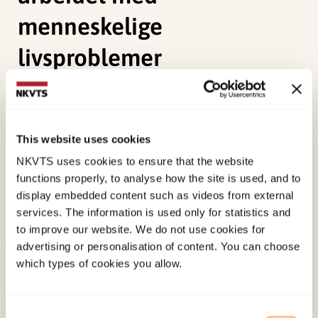
menneskelige
livsproblemer
Tjersland, O. A., & Eriksen, P. (1994). Fra
karaktertrekk til relasjoner og språk. Om sentrale
bidrag fra den systemteoretiske tradisjon til
This website uses cookies
forståelsen av og arbeidet med menneskelige
NKVTS uses cookies to ensure that the website
livsproblemer. In S. Reichelt (Red.)
Psykologi i
functions properly, to analyse how the site is used, and to
display embedded content such as videos from external
forandring
(pp. 125-144). Norsk Psykologforening,
services. The information is used only for statistics and
Oslo.
to improve our website. We do not use cookies for
advertising or personalisation of content. You can choose
Published:
19. March 2026
which types of cookies you allow.
Last modified:
6. August 2026
Consent