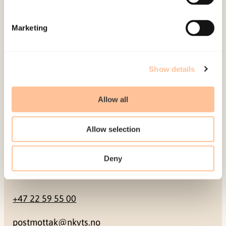
Mailing address
Marketing
Pb. 181 Nydalen
NO-0409 Oslo
Show details
Address
Allow all
Gullhaugveien 1-3
Allow selection
0484 Oslo, NORWAY
Deny
Contact
+47 22 59 55 00
postmottak@nkvts.no