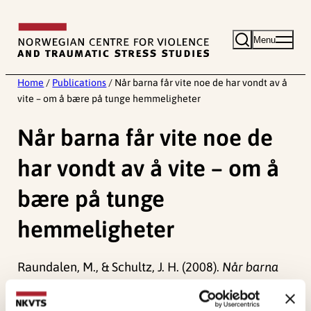
Skip
to
Menu
content
Home
/
Publications
/
Når barna får vite noe de har vondt av å
vite – om å bære på tunge hemmeligheter
Når barna får vite noe de
har vondt av å vite – om å
bære på tunge
hemmeligheter
Raundalen, M., & Schultz, J. H. (2008).
Når barna
får vite noe de har vondt av å vite – om å bære på
tunge hemmeligheter []
Norwegian only. Oslo: