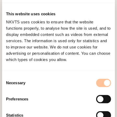
Barne- og likestillingsdepartemenetet.
This website uses cookies
Published:
19. March 2026
NKVTS uses cookies to ensure that the website
functions properly, to analyse how the site is used, and to
Last modified:
8. August 2026
display embedded content such as videos from external
services. The information is used only for statistics and
to improve our website. We do not use cookies for
advertising or personalisation of content. You can choose
which types of cookies you allow.
About NKVTS
Consent
Employees
Necessary
Selection
Publications
Contact us
Preferences
Projects
Be a superhero
Statistics