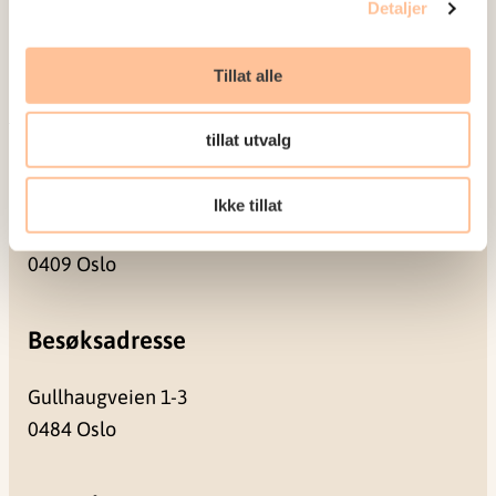
Publikasjoner
Detaljer
Prosjekter
Seminarer og arrangementer
Tillat alle
Meld deg på vårt nyhetsbrev
tillat utvalg
Postadresse
Ikke tillat
Pb. 181 Nydalen
0409 Oslo
Besøksadresse
Gullhaugveien 1-3
0484 Oslo