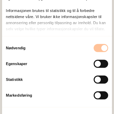
Sist redigert:
6. august 2026
Informasjonen brukes til statistikk og til å forbedre
nettsidene våre. Vi bruker ikke informasjonskapsler til
annonsering eller personlig tilpasning av innhold. Du kan
selv velge hvilke typer informasjonskapsler du vil tillate.
Samtykkevalg
NKVTS utvikler og sprer kunnskap og kompetanse
Nødvendig
om vold og traumatisk stress. Formålet er å bidra
til å forebygge og redusere de helsemessige og
Egenskaper
sosiale konsekvensene som vold og traumatisk
stress kan medføre.
Statistikk
Om oss
Markedsføring
Ansatte
Ledige stillinger