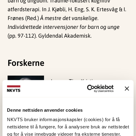
barn og ungdom: Traume-fokusert kognitiv
atferdsterapi. In J. Kjøbli, H. Eng, S. K. Ertesvåg & I.
Frønes (Red.)
Å mestre det vanskelige.
Individrettede intervensjoner for barn og unge
(pp. 97-112). Gyldendal Akademisk.
Forskerne
Jensen, Tine Kristin
Forsker I
Vis profil
Denne nettsiden anvender cookies
NKVTS bruker informasjonskapsler (cookies) for å få
nettsidene til å fungere, for å analysere bruk av nettstedet
og for å vise innebygde videoer fra eksterne tjenester.
Publisert:
19. mars 2026