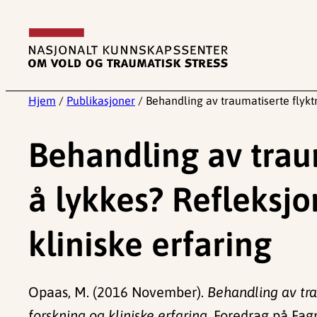
Hopp
til
innhold
Hjem
/
Publikasjoner
/
Behandling av traumatiserte flyktn
Behandling av traum
å lykkes? Refleksj
kliniske erfaring
Opaas, M. (2016 November).
Behandling av tra
forskning og kliniske erfaring.
Foredrag på Fagm