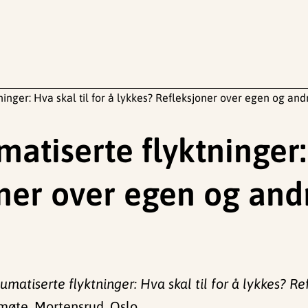
inger: Hva skal til for å lykkes? Refleksjoner over egen og andr
atiserte flyktninger: 
oner over egen og and
umatiserte flyktninger: Hva skal til for å lykkes? R
øte, Mortensrud, Oslo.