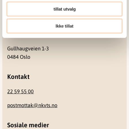
Pb. 181 Nydalen
tillat utvalg
0409 Oslo
Ikke tillat
Besøksadresse
Gullhaugveien 1-3
0484 Oslo
Kontakt
22 59 55 00
postmottak@nkvts.no
Sosiale medier