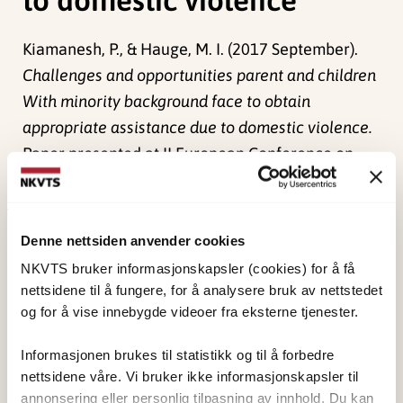
Kiamanesh, P., & Hauge, M. I. (2017 September).
Challenges and opportunities parent and children
With minority background face to obtain
appropriate assistance due to domestic violence.
Paper presented at II European Conference on
Domestic Violence, Porto.
Publisert:
4. juni 2024
Denne nettsiden anvender cookies
Sist redigert:
1. juni 2026
NKVTS bruker informasjonskapsler (cookies) for å få
nettsidene til å fungere, for å analysere bruk av nettstedet
og for å vise innebygde videoer fra eksterne tjenester.
Informasjonen brukes til statistikk og til å forbedre
nettsidene våre. Vi bruker ikke informasjonskapsler til
NKVTS utvikler og sprer kunnskap og kompetanse
annonsering eller personlig tilpasning av innhold. Du kan