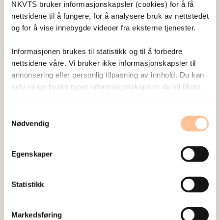
Vis profil
NKVTS bruker informasjonskapsler (cookies) for å få
nettsidene til å fungere, for å analysere bruk av nettstedet
og for å vise innebygde videoer fra eksterne tjenester.
Informasjonen brukes til statistikk og til å forbedre
Publisert:
19. mars 2026
nettsidene våre. Vi bruker ikke informasjonskapsler til
Sist redigert:
9. august 2026
annonsering eller personlig tilpasning av innhold. Du kan
selv velge hvilke typer informasjonskapsler du vil tillate.
Samtykkevalg
Nødvendig
NKVTS utvikler og sprer kunnskap og kompetanse
Egenskaper
om vold og traumatisk stress. Formålet er å bidra
til å forebygge og redusere de helsemessige og
Statistikk
sosiale konsekvensene som vold og traumatisk
stress kan medføre.
Markedsføring