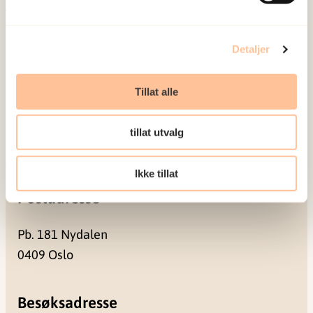
Om oss
Ansatte
Detaljer
Ledige stillinger
Publikasjoner
Tillat alle
Prosjekter
Seminarer og arrangementer
tillat utvalg
Meld deg på vårt nyhetsbrev
Ikke tillat
Postadresse
Pb. 181 Nydalen
0409 Oslo
Besøksadresse