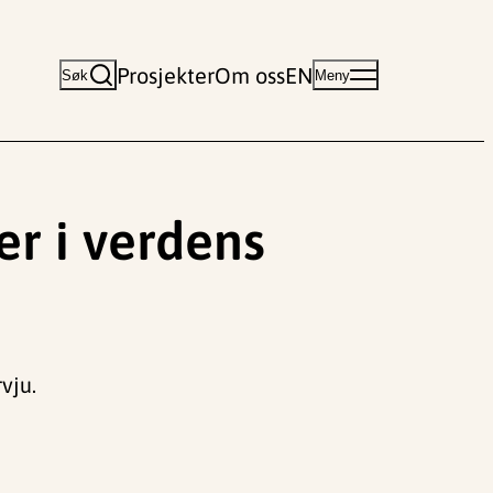
Prosjekter
Om oss
EN
Søk
Meny
er i verdens
vju.