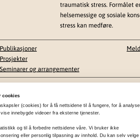
traumatisk stress. Formålet e
helsemessige og sosiale kon
stress kan medføre.
Publikasjoner
Meld
Prosjekter
Seminarer og arrangementer
esse
Kontakt
r cookies
apsler (cookies) for å få nettsidene til å fungere, for å analyse
en 1-3
22 59 55 00
 vise innebygde videoer fra eksterne tjenester.
postmottak@nkvts.no
atistikk og til å forbedre nettsidene våre. Vi bruker ikke
onsering eller personlig tilpasning av innhold. Du kan selv velge