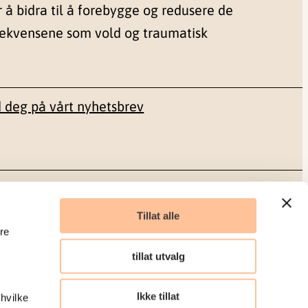
r å bidra til å forebygge og redusere de
sekvensene som vold og traumatisk
 deg på vårt nyhetsbrev
Sosiale medier
Tillat alle
re
Facebook
tillat utvalg
LinkedIn
Ikke tillat
 hvilke