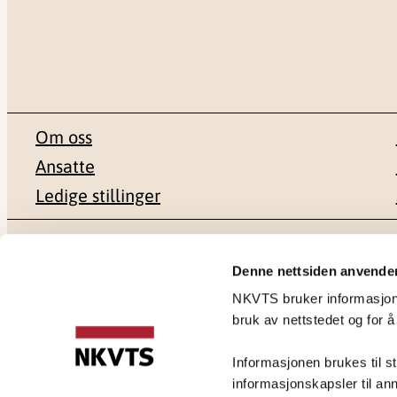
Om oss
Ansatte
Ledige stillinger
Postadresse
Besøksadr
Denne nettsiden anvende
NKVTS bruker informasjonsk
Pb. 181 Nydalen
Gullhaugvei
bruk av nettstedet og for å
0409 Oslo
0484 Oslo
Informasjonen brukes til st
informasjonskapsler til ann