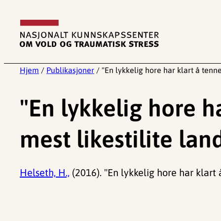
Hopp
til
innhold
Hjem
/
Publikasjoner
/
"En lykkelig hore har klart å tenne 
"En lykkelig hore h
mest likestilite land
Helseth, H.,
(2016). "En lykkelig hore har klart å