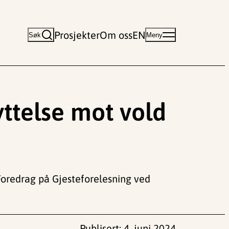
Prosjekter
Om oss
EN
Søk
Meny
yttelse mot vold
oredrag på Gjesteforelesning ved
Publisert:
4. juni 2024