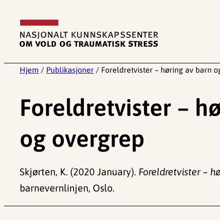
Hopp
til
innhold
Hjem
/
Publikasjoner
/
Foreldretvister – høring av barn 
Foreldretvister – h
og overgrep
Skjørten, K. (2020 January).
Foreldretvister – h
barnevernlinjen, Oslo.