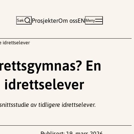
Prosjekter
Om oss
EN
Søk
Meny
e idrettselever
drettsgymnas? En
e idrettselever
ittsstudie av tidligere idrettselever.
Publisert:
19. mars 2026