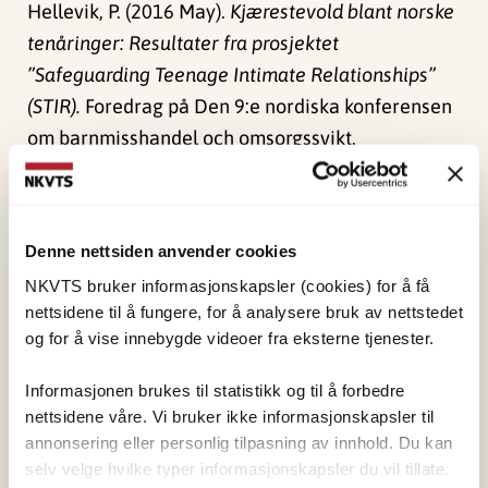
Hellevik, P. (2016 May).
Kjærestevold blant norske
tenåringer: Resultater fra prosjektet
”Safeguarding Teenage Intimate Relationships”
(STIR).
Foredrag på Den 9:e nordiska konferensen
om barnmisshandel och omsorgssvikt.
Publisert:
4. juni 2024
Sist redigert:
1. juni 2026
Denne nettsiden anvender cookies
NKVTS bruker informasjonskapsler (cookies) for å få
nettsidene til å fungere, for å analysere bruk av nettstedet
og for å vise innebygde videoer fra eksterne tjenester.
Informasjonen brukes til statistikk og til å forbedre
NKVTS utvikler og sprer kunnskap og kompetanse
nettsidene våre. Vi bruker ikke informasjonskapsler til
om vold og traumatisk stress. Formålet er å bidra
annonsering eller personlig tilpasning av innhold. Du kan
til å forebygge og redusere de helsemessige og
selv velge hvilke typer informasjonskapsler du vil tillate.