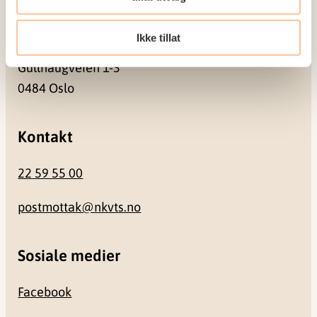
Besøksadresse
Ikke tillat
Gullhaugveien 1-3
0484 Oslo
Kontakt
22 59 55 00
postmottak@nkvts.no
Sosiale medier
Facebook