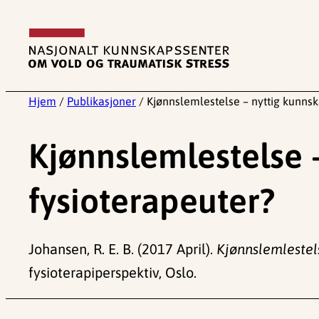
Hopp
til
innhold
Hjem
/
Publikasjoner
/
Kjønnslemlestelse – nyttig kunnsk
Kjønnslemlestelse 
fysioterapeuter?
Johansen, R. E. B. (2017 April).
Kjønnslemlestels
fysioterapiperspektiv, Oslo.