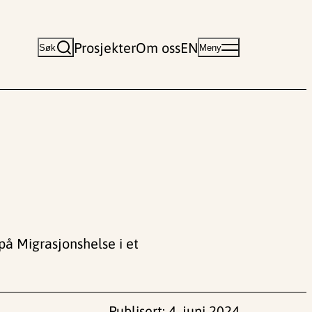
Prosjekter
Om oss
EN
Søk
Meny
å Migrasjonshelse i et
Publisert:
4. juni 2024