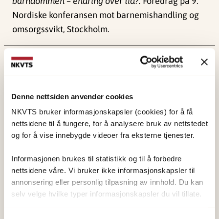
barndommen – endring over tid?.
Foredrag på 9.
Nordiske konferansen mot barnemishandling og
omsorgssvikt, Stockholm.
Publisert:
4. juni 2024
Sist redigert:
1. juni 2026
Denne nettsiden anvender cookies
NKVTS bruker informasjonskapsler (cookies) for å få
nettsidene til å fungere, for å analysere bruk av nettstedet
og for å vise innebygde videoer fra eksterne tjenester.
NKVTS utvikler og sprer kunnskap og kompetanse
om vold og traumatisk stress. Formålet er å bidra
Informasjonen brukes til statistikk og til å forbedre
nettsidene våre. Vi bruker ikke informasjonskapsler til
til å forebygge og redusere de helsemessige og
annonsering eller personlig tilpasning av innhold. Du kan
sosiale konsekvensene som vold og traumatisk
selv velge hvilke typer informasjonskapsler du vil tillate.
stress kan medføre.