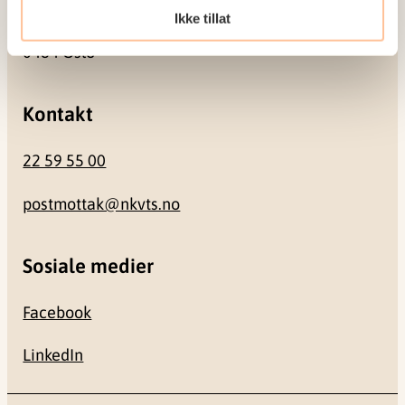
Ikke tillat
Gullhaugveien 1-3
0484 Oslo
Kontakt
22 59 55 00
postmottak@nkvts.no
Sosiale medier
Facebook
LinkedIn