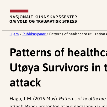
Hopp
til
innhold
Hjem
/
Publikasjoner
/
Patterns of healthcare utilization
Patterns of healthc
Utøya Survivors in 
attack
Haga, J. M. (2016 May).
Patterns of healthcare 
attack.
Paper presented at Heldagsseminar me