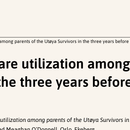
 among parents of the Utøya Survivors in the three years before 
are utilization among
the three years befor
utilization among parents of the Utøya Survivors in
d Meaghan O’Donnell, Oslo, Ekeberg.