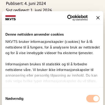
Publisert:
4. juni 2024
Sist redigert:
1. juni 2026
Denne nettsiden anvender cookies
NKVTS bruker informasjonskapsler (cookies) for å få
NKVTS utvikler og sprer kunnskap og kompetanse
nettsidene til å fungere, for å analysere bruk av nettstedet
om vold og traumatisk stress. Formålet er å bidra
og for å vise innebygde videoer fra eksterne tjenester.
til å forebygge og redusere de helsemessige og
Informasjonen brukes til statistikk og til å forbedre
sosiale konsekvensene som vold og traumatisk
nettsidene våre. Vi bruker ikke informasjonskapsler til
stress kan medføre.
annonsering eller personlig tilpasning av innhold. Du kan
selv velge hvilke typer informasjonskapsler du vil tillate.
Om oss
Samtykkevalg
Ansatte
Nødvendig
Ledige stillinger