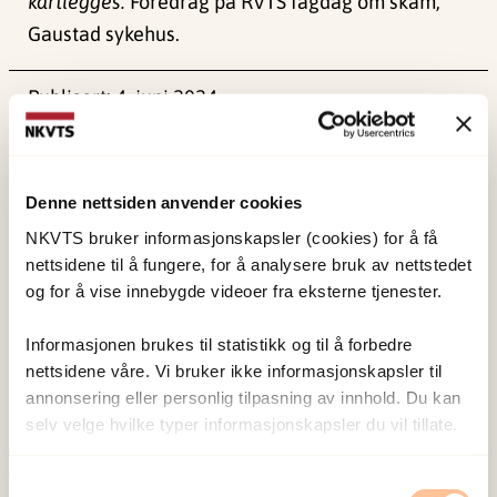
kartlegges.
Foredrag på RVTS fagdag om skam,
Gaustad sykehus.
Publisert:
4. juni 2024
Sist redigert:
1. juni 2026
Denne nettsiden anvender cookies
NKVTS bruker informasjonskapsler (cookies) for å få
nettsidene til å fungere, for å analysere bruk av nettstedet
og for å vise innebygde videoer fra eksterne tjenester.
NKVTS utvikler og sprer kunnskap og kompetanse
om vold og traumatisk stress. Formålet er å bidra
Informasjonen brukes til statistikk og til å forbedre
til å forebygge og redusere de helsemessige og
nettsidene våre. Vi bruker ikke informasjonskapsler til
sosiale konsekvensene som vold og traumatisk
annonsering eller personlig tilpasning av innhold. Du kan
selv velge hvilke typer informasjonskapsler du vil tillate.
stress kan medføre.
Samtykkevalg