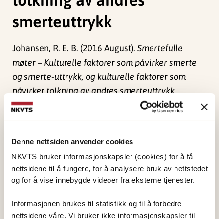
smerteuttrykk
Johansen, R. E. B. (2016 August).
Smertefulle
møter – Kulturelle faktorer som påvirker smerte
og smerte-uttrykk, og kulturelle faktorer som
påvirker tolkning av andres smerteuttrykk.
Foredrag på Faglig møte om smerte og kultur,
Oslo Universitetssykehus.
Denne nettsiden anvender cookies
Publisert:
4. juni 2024
NKVTS bruker informasjonskapsler (cookies) for å få
Sist redigert:
1. juni 2026
nettsidene til å fungere, for å analysere bruk av nettstedet
og for å vise innebygde videoer fra eksterne tjenester.
Informasjonen brukes til statistikk og til å forbedre
nettsidene våre. Vi bruker ikke informasjonskapsler til