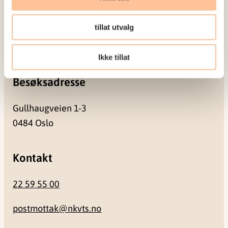
Postadresse
tillat utvalg
Pb. 181 Nydalen
0409 Oslo
Ikke tillat
Besøksadresse
Gullhaugveien 1-3
0484 Oslo
Kontakt
22 59 55 00
postmottak@nkvts.no