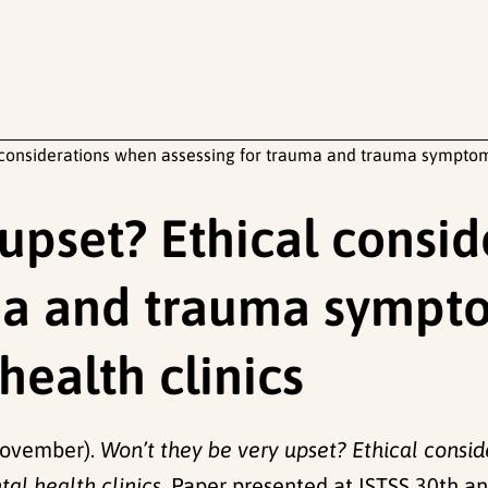
 considerations when assessing for trauma and trauma symptoms
 upset? Ethical consi
ma and trauma sympto
ealth clinics
 November).
Won’t they be very upset? Ethical consi
l health clinics.
Paper presented at ISTSS 30th an