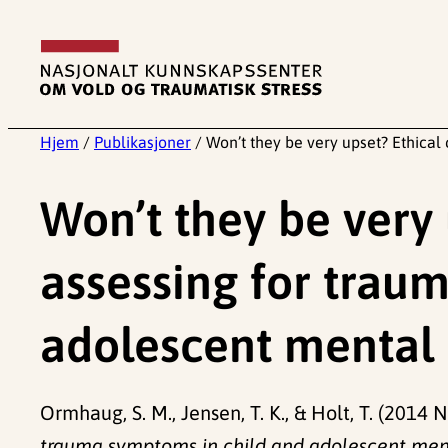
Hopp
til
innhold
Hjem
/
Publikasjoner
/
Won’t they be very upset? Ethical
Won’t they be very
assessing for trau
adolescent mental h
Ormhaug, S. M., Jensen, T. K., & Holt, T. (2014
trauma symptoms in child and adolescent menta