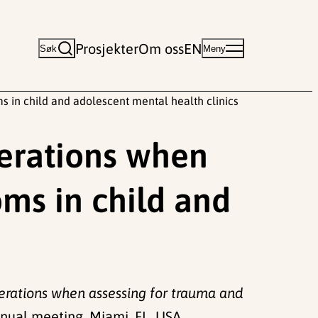
Prosjekter
Om oss
EN
Søk
Meny
 in child and adolescent mental health clinics
derations when
ms in child and
derations when assessing for trauma and
nual meeting, Miami, FL, USA.