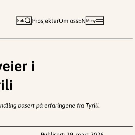
Prosjekter
Om oss
EN
Søk
Meny
eier i
ili
dling basert på erfaringene fra Tyrili.
Publisert:
19. mars 2026