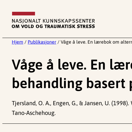
Hopp
til
innhold
Hjem
/
Publikasjoner
/
Våge å leve. En lærebok om alterna
Våge å leve. En lær
behandling basert p
Tjersland, O. A., Engen, G., & Jansen, U. (1998).
Tano-Aschehoug.