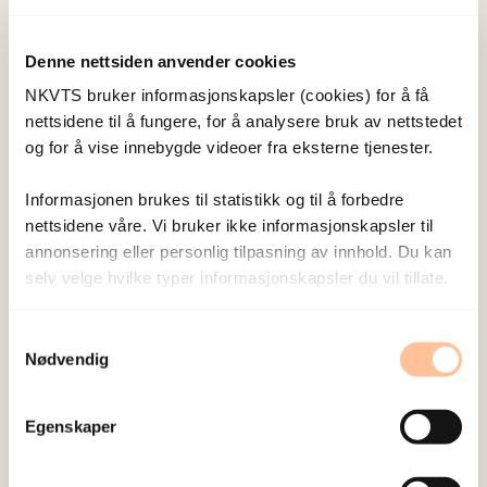
likestillingsproblem?
Hva er seksuell vold i parforhold?
Denne nettsiden anvender cookies
Hvilke særlige utfordringer har eldre
NKVTS bruker informasjonskapsler (cookies) for å få
voldsutsatte?
nettsidene til å fungere, for å analysere bruk av nettstedet
Hva hindrer voldsutsatte med
og for å vise innebygde videoer fra eksterne tjenester.
funksjonsnedsettelse i å søke hjelp?
Informasjonen brukes til statistikk og til å forbedre
Har holdningskampanjer mot vold i nære
nettsidene våre. Vi bruker ikke informasjonskapsler til
relasjoner noe for seg?
annonsering eller personlig tilpasning av innhold. Du kan
Er frivillige organisasjoner fortsatt
selv velge hvilke typer informasjonskapsler du vil tillate.
vaktbikkjer i bekjempelsen av vold i nære
relasjoner?
Samtykkevalg
Nødvendig
Hvordan kan man beskytte barn mot vold i
foreldretvister?
Egenskaper
Fungerer besøksforbud for voldsutøvere
etter sin hensikt?