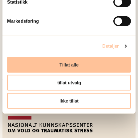
Ønsker voldsutsatte at overgriperen blir
Statistikk
straffet?
Hvordan påvirker migrasjon forståelser av
Markedsføring
kjønnslemlestelse?
Bidragsyterne er forskere tilknyttet
Detaljer
voldsprogrammet ved NOVA/OsloMet og NKVTS.
Redaktørene er Kristin Skjørten, Elisiv Bakketeig,
Tillat alle
Margunn Bjørnholt og Svein Mossige.
tillat utvalg
Publisert:
19. mars 2026
Sist redigert:
8. august 2026
Ikke tillat