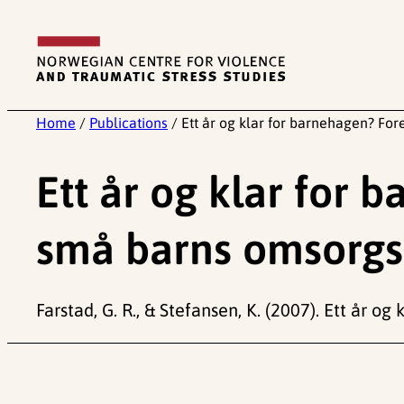
Skip
to
content
Home
/
Publications
/
Ett år og klar for barnehagen? Fo
Ett år og klar for 
små barns omsorg
Farstad, G. R., & Stefansen, K. (2007). Ett år 