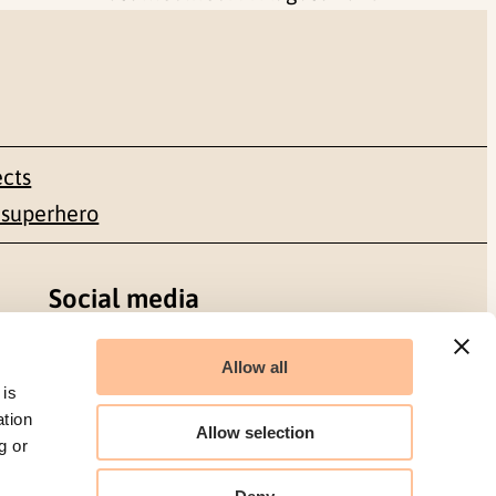
ects
 superhero
Social media
Facebook
Allow all
 is
LinkedIn
ation
Allow selection
g or