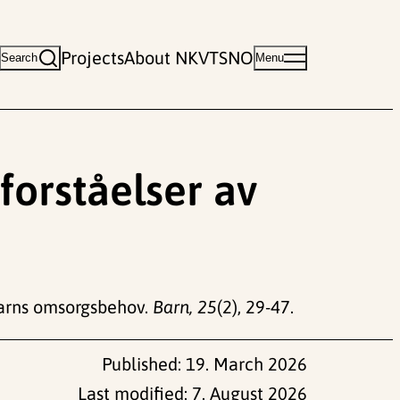
Projects
About NKVTS
NO
Search
Menu
forståelser av
 barns omsorgsbehov.
Barn, 25
(2), 29-47.
Published:
19. March 2026
Last modified:
7. August 2026