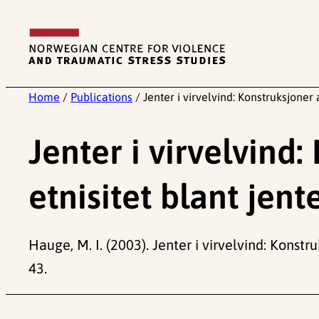
Skip
to
content
Home
/
Publications
/
Jenter i virvelvind: Konstruksjoner 
Jenter i virvelvind
etnisitet blant jent
Hauge, M. I. (2003). Jenter i virvelvind: Konstr
43.