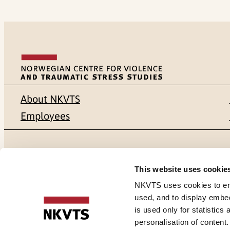
About NKVTS
Employees
Mailing address
Address
This website uses cookie
Pb. 181 Nydalen
Gullhaugvei
NKVTS uses cookies to ensu
used, and to display embe
NO-0409 Oslo
0484 Oslo,
is used only for statistics
personalisation of content