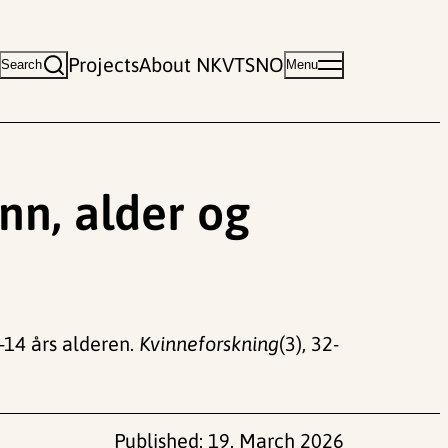
Projects
About NKVTS
NO
Search
Menu
ønn, alder og
2-14 års alderen.
Kvinneforskning
(3), 32-
Published:
19. March 2026