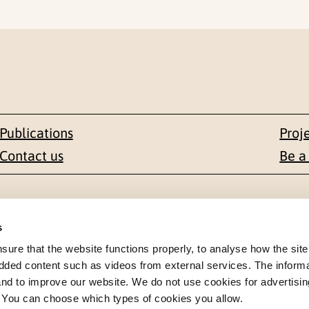
Publications
Proj
Contact us
Be a
Contact
s
en 1-3
+47 22 59 55 00
re that the website functions properly, to analyse how the site
dded content such as videos from external services. The inform
 NORWAY
 and to improve our website. We do not use cookies for advertisin
postmottak@nkvts.no
. You can choose which types of cookies you allow.