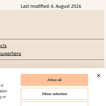
Last modified:
6. August 2026
ects
 superhero
Social media
Allow all
Facebook
 is
ation
Allow selection
g or
LinkedIn