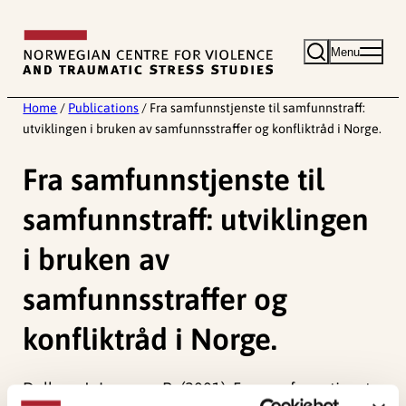
Skip
to
Menu
content
Home
/
Publications
/
Fra samfunnstjenste til samfunnstraff:
utviklingen i bruken av samfunnsstraffer og konfliktråd i Norge.
Fra samfunnstjenste til
samfunnstraff: utviklingen
i bruken av
samfunnsstraffer og
konfliktråd i Norge.
Dullum, J., Larsson, P., (2001). Fra samfunnstjenste