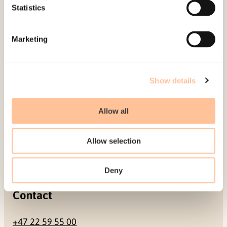
Be a superhero
Statistics
Marketing
Mailing address
Pb. 181 Nydalen
Show details
NO-0409 Oslo
Allow all
Address
Allow selection
Gullhaugveien 1-3
0484 Oslo, NORWAY
Deny
Contact
+47 22 59 55 00