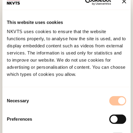
til samfunnstraff: utviklingen i bruken av
samfunnsstraffer og konfliktråd i Norge. Nordisk
Tidsskrift for Kriminalvidenskab.
This website uses cookies
NKVTS uses cookies to ensure that the website
Published:
19. March 2026
functions properly, to analyse how the site is used, and to
Last modified:
9. August 2026
display embedded content such as videos from external
services. The information is used only for statistics and
to improve our website. We do not use cookies for
advertising or personalisation of content. You can choose
which types of cookies you allow.
About NKVTS
Consent
Necessary
Selection
Employees
Publications
Preferences
Contact us
Projects