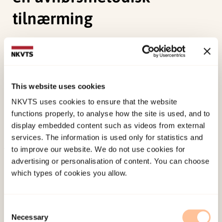
tilnærming
Gamst, k. T., & Langballe, Å. (2004).
Barn som
vitner. En empirisk og teoretisk studie av
kommunikasjon mellom avhører og barn i
This website uses cookies
dommeravhør. Utvikling av en avhørsmetodisk
NKVTS uses cookies to ensure that the website
tilnærming
Norwegian only. Oslo: Institutt for
functions properly, to analyse how the site is used, and to
spesialpedagogikk. Det utdanningsvitenskapelige
display embedded content such as videos from external
fakultet. Universitetet i Oslo. (Dissertation).
services. The information is used only for statistics and
to improve our website. We do not use cookies for
Published:
19. March 2026
advertising or personalisation of content. You can choose
which types of cookies you allow.
Last modified:
8. August 2026
Consent
Necessary
Selection