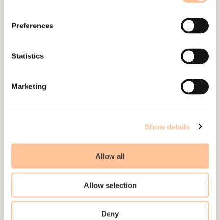
Preferences
About NKVTS
Employees
Statistics
Publications
Contact us
Marketing
Projects
Be a superhero
Show details
Mailing address
Allow all
Pb. 181 Nydalen
NO-0409 Oslo
Allow selection
Address
Deny