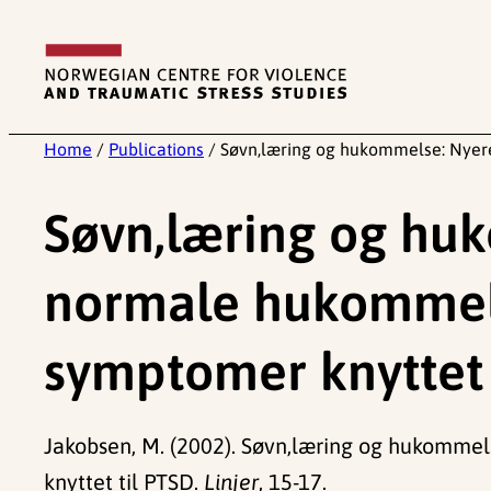
Skip
to
content
Home
/
Publications
/
Søvn,læring og hukommelse: Nyer
Søvn,læring og hu
normale hukommels
symptomer knyttet 
Jakobsen, M. (2002). Søvn,læring og hukomme
knyttet til PTSD.
Linjer
, 15-17.