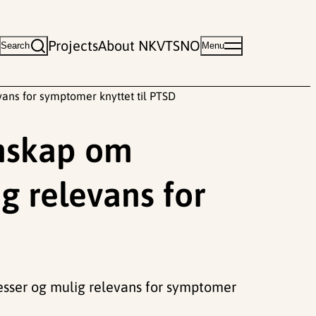
Projects
About NKVTS
NO
Search
Menu
ns for symptomer knyttet til PTSD
nskap om
 relevans for
sser og mulig relevans for symptomer