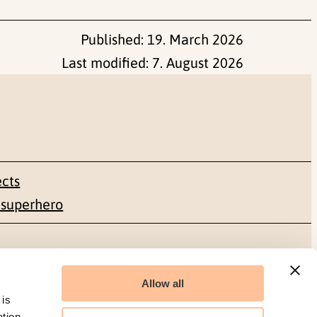
Published:
19. March 2026
Last modified:
7. August 2026
ects
 superhero
Social media
Allow all
Facebook
 is
ation