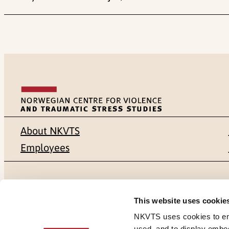
About NKVTS
Employees
Mailing address
Address
This website uses cookie
Pb. 181 Nydalen
Gullhaugvei
NKVTS uses cookies to ensu
used, and to display embe