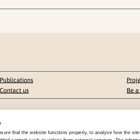
Publications
Proj
Contact us
Be a
Contact
s
en 1-3
+47 22 59 55 00
re that the website functions properly, to analyse how the site
dded content such as videos from external services. The inform