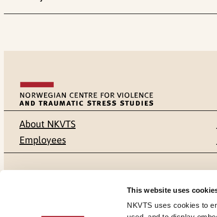
About NKVTS
Employees
Mailing address
Address
This website uses cookie
Pb. 181 Nydalen
Gullhaugvei
NKVTS uses cookies to ensu
used, and to display embe