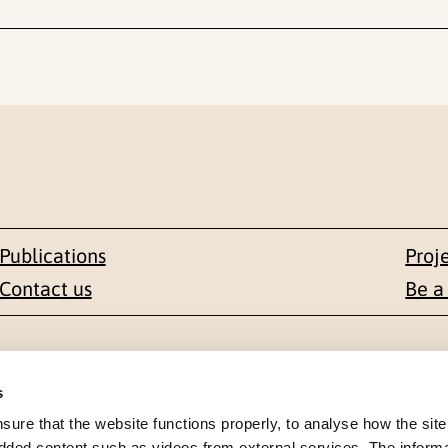
Publications
Proj
Contact us
Be a
Contact
s
en 1-3
+47 22 59 55 00
re that the website functions properly, to analyse how the site
dded content such as videos from external services. The inform