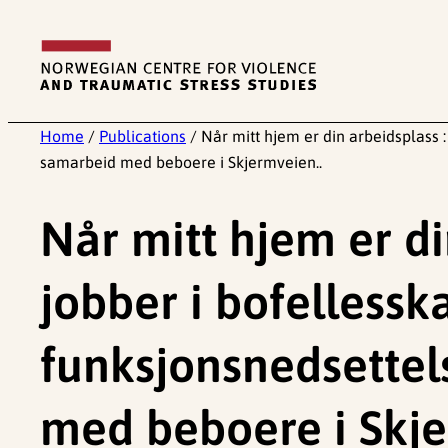
Skip
to
content
Home
/
Publications
/
Når mitt hjem er din arbeidsplass 
samarbeid med beboere i Skjermveien..
Når mitt hjem er di
jobber i bofelless
funksjonsnedsettels
med beboere i Skje