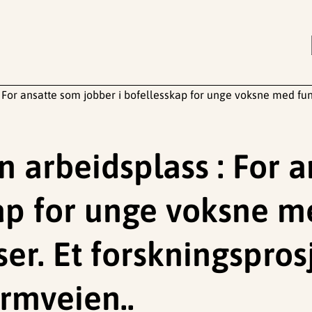
: For ansatte som jobber i bofellesskap for unge voksne med funk
n arbeidsplass : For 
kap for unge voksne 
er. Et forskningspros
rmveien..