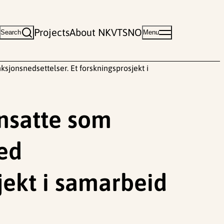
Projects
About NKVTS
NO
Search
Menu
sjonsnedsettelser. Et forskningsprosjekt i
ansatte som
med
jekt i samarbeid