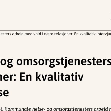
ters arbeid med vold i nære relasjoner: En kvalitativ intervj
og omsorgstjenester
er: En kvalitativ
se
6).
Kommunale helse- og omsorgstjenesters arbeid me