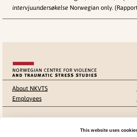
intervjuundersøkelse
Norwegian only. (Rapport
About NKVTS
Employees
Mailing address
Address
This website uses cookie