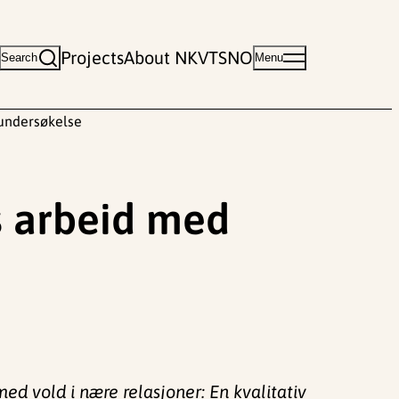
Projects
About NKVTS
NO
Search
Menu
uundersøkelse
s arbeid med
d vold i nære relasjoner: En kvalitativ