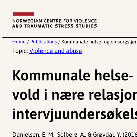
Skip
to
content
Home
/
Publications
/
Kommunale helse- og omsorgstjenes
Topic:
Violence and abuse
Kommunale helse- 
vold i nære relasjon
intervjuundersøkel
Danielsen, E. M., Solberg, A., & Grøvdal, Y. (201