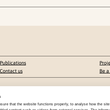
Publications
Proj
Contact us
Be a
Contact
s
en 1-3
+47 22 59 55 00
re that the website functions properly, to analyse how the site
dded content such as videos from external services. The inform