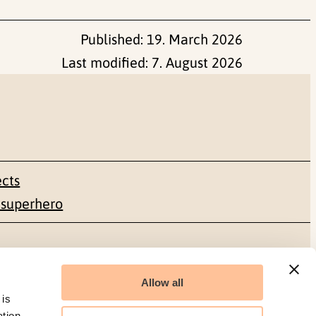
Published:
19. March 2026
Last modified:
7. August 2026
ects
 superhero
Social media
Allow all
Facebook
 is
ation