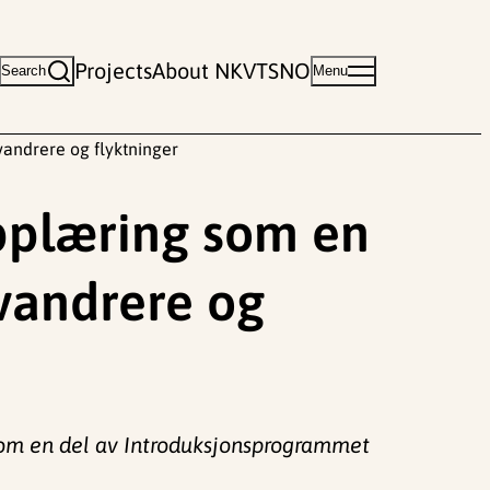
Projects
About NKVTS
NO
Search
Menu
andrere og flyktninger
opplæring som en
vandrere og
som en del av Introduksjonsprogrammet