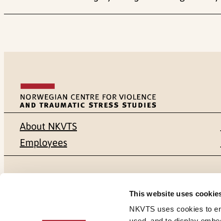
About NKVTS
Employees
Mailing address
Address
This website uses cookie
Pb. 181 Nydalen
Gullhaugvei
NKVTS uses cookies to ensu
used, and to display embe