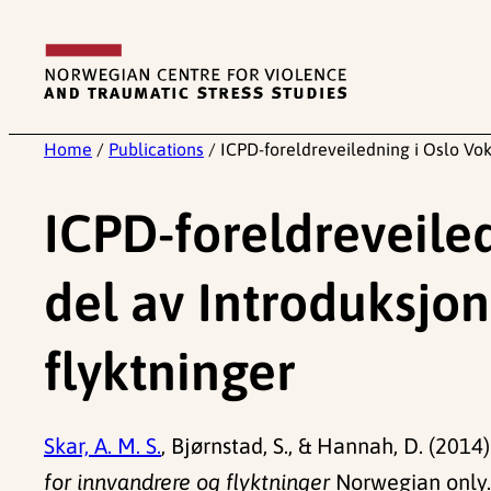
Skip
to
content
Home
/
Publications
/
ICPD-foreldreveiledning i Oslo Vo
ICPD-foreldreveile
del av Introduksjo
flyktninger
Skar, A. M. S.
, Bjørnstad, S., & Hannah, D. (2014)
for innvandrere og flyktninger
Norwegian only.