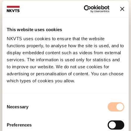
Dyb, G.
, &
Glad, K. A.
(2013).
"Opplevelser og
reaksjoner hos de som var på Utøya 22. juli 2011".
Deloppsummering nr. 2 fra prosjektgruppen
This website uses cookies
Norwegian only.
NKVTS uses cookies to ensure that the website
functions properly, to analyse how the site is used, and to
Published:
19. March 2026
display embedded content such as videos from external
services. The information is used only for statistics and
Last modified:
7. August 2026
to improve our website. We do not use cookies for
advertising or personalisation of content. You can choose
which types of cookies you allow.
Consent
Necessary
Selection
About NKVTS
Employees
Preferences
Publications