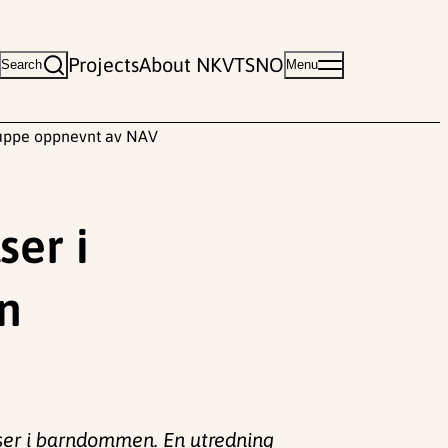
Projects
About NKVTS
NO
Search
Menu
gruppe oppnevnt av NAV
ser i
n
lser i barndommen. En utredning