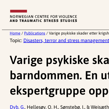
Skip
to
content
Home
/
Publications
/
Varige psykiske skader etter krig
Topic:
Disasters, terror and stress managemen
Varige psykiske ska
barndommen. En utr
ekspertgruppe opp
Dyb, G.
, Hellesøy, O. H., Sønstebø, I., & Weisæth