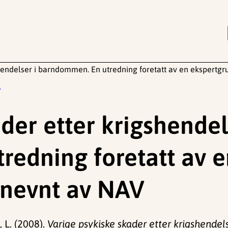
shendelser i barndommen. En utredning foretatt av en ekspert
t
der etter krigshendel
edning foretatt av e
nevnt av NAV
, L. (2008).
Varige psykiske skader etter krigshende