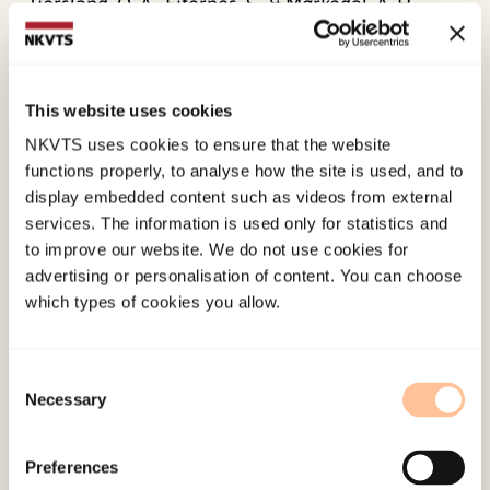
Tjersland, O. A., Eiternes, S., & Mørkedal, A. H.
(1983).
En oppfølging av barn innlagt ved
Østbytunet barnepsykiatriske behandlingshjem
og skole, 1969 – 1979
Norwegian only.
This website uses cookies
Østbytunet, Fjellhamar.
NKVTS uses cookies to ensure that the website
functions properly, to analyse how the site is used, and to
Published:
19. March 2026
display embedded content such as videos from external
services. The information is used only for statistics and
Last modified:
7. August 2026
to improve our website. We do not use cookies for
advertising or personalisation of content. You can choose
which types of cookies you allow.
Consent
Necessary
Selection
About NKVTS
Employees
Preferences
Publications