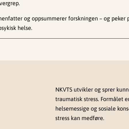
vergrep.
fatter og oppsummerer forskningen – og peker på e
sykisk helse.
NKVTS utvikler og sprer kun
traumatisk stress. Formålet e
helsemessige og sosiale kon
stress kan medføre.