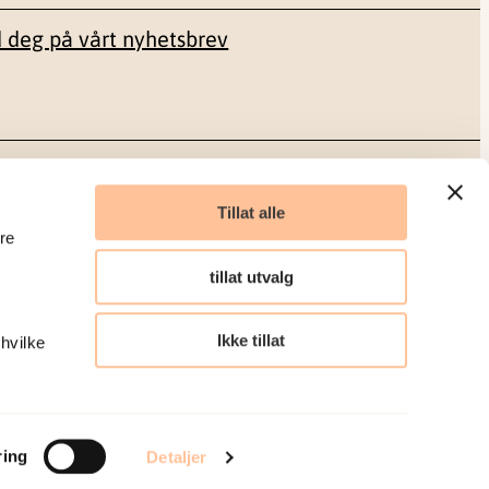
 deg på vårt nyhetsbrev
Sosiale medier
Tillat alle
re
Facebook
tillat utvalg
LinkedIn
Ikke tillat
 hvilke
Organisasjonsnummer: 986 304 096
ring
Detaljer