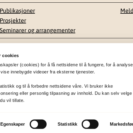
Publikasjoner
Meld
Prosjekter
Seminarer og arrangementer
esse
Kontakt
r cookies
apsler (cookies) for å få nettsidene til å fungere, for å analyse
en 1-3
22 59 55 00
 vise innebygde videoer fra eksterne tjenester.
postmottak@nkvts.no
atistikk og til å forbedre nettsidene våre. Vi bruker ikke
onsering eller personlig tilpasning av innhold. Du kan selv velge
 vil tillate.
Egenskaper
Statistikk
Markedsfø