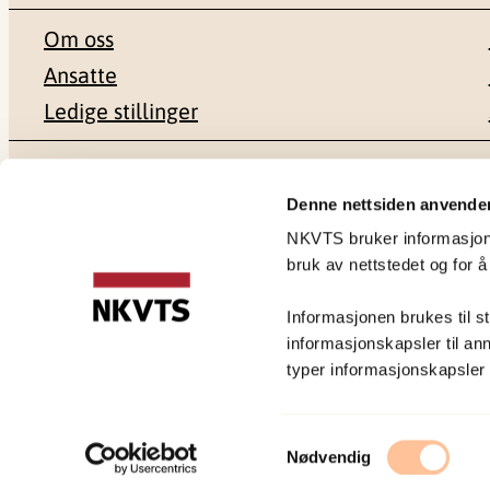
Om oss
Ansatte
Ledige stillinger
Postadresse
Besøksadr
Denne nettsiden anvende
NKVTS bruker informasjonsk
Pb. 181 Nydalen
Gullhaugvei
bruk av nettstedet og for å
0409 Oslo
0484 Oslo
Informasjonen brukes til st
informasjonskapsler til ann
typer informasjonskapsler du
Personvernerklæring
Samtykkevalg
Nødvendig