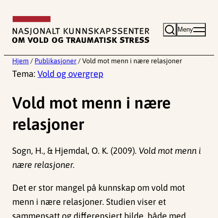
Hopp
til
Meny
innhold
Hjem
/
Publikasjoner
/
Vold mot menn i nære relasjoner
Tema:
Vold og overgrep
Vold mot menn i nære
relasjoner
Sogn, H., & Hjemdal, O. K. (2009).
Vold mot menn i
nære relasjoner.
Det er stor mangel på kunnskap om vold mot
menn i nære relasjoner. Studien viser et
sammensatt og differensiert bilde, både med