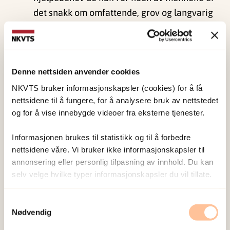
det snakk om omfattende, grov og langvarig
fysisk og psykisk vold, med alvorlige fysiske,
psykiske og sosiale konsekvenser. For andre
har volden mer vært i form av enkeltstående
fysiske voldsepisoder, enten fra partner eller
Denne nettsiden anvender cookies
andre bekjente, med mer avgrensede skader
NKVTS bruker informasjonskapsler (cookies) for å få
nettsidene til å fungere, for å analysere bruk av nettstedet
og behov. For mange har volden primært
og for å vise innebygde videoer fra eksterne tjenester.
vært i form av psykiske og emosjonelle
overgrep, men også her med psykiske og
Informasjonen brukes til statistikk og til å forbedre
sosiale skadevirkninger.
nettsidene våre. Vi bruker ikke informasjonskapsler til
Flere av instansene vi har snakket med har
annonsering eller personlig tilpasning av innhold. Du kan
selv velge hvilke typer informasjonskapsler du vil tillate.
poengtert at mennene i liten grad søker
terapi og psykologisk behandling, men mer
Samtykkevalg
er i behov for noen å snakke med og for
Nødvendig
praktisk, juridisk og mellommenneskelig råd