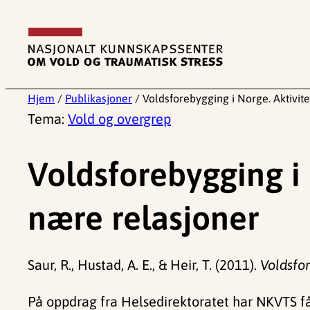
Hopp
til
innhold
Hjem
/
Publikasjoner
/
Voldsforebygging i Norge. Aktivite
Tema:
Vold og overgrep
Voldsforebygging i 
nære relasjoner
Saur, R., Hustad, A. E., & Heir, T. (2011).
Voldsfor
På oppdrag fra Helsedirektoratet har NKVTS f