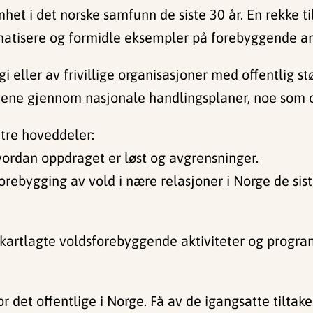
het i det norske samfunn de siste 30 år. En rekke t
atisere og formidle eksempler på forebyggende arb
egi eller av frivillige organisasjoner med offentlig 
etene gjennom nasjonale handlingsplaner, noe som o
tre hoveddeler:
vordan oppdraget er løst og avgrensninger.
forebygging av vold i nære relasjoner i Norge de sis
kartlagte voldsforebyggende aktiviteter og progra
r det offentlige i Norge. Få av de igangsatte tiltak