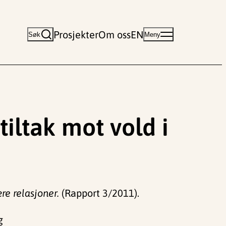
Prosjekter
Om oss
EN
Søk
Meny
tiltak mot vold i
re relasjoner.
(Rapport 3/2011).
g