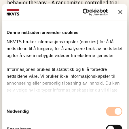
behavior therapy – A randomized controlled trial.
European Child and Adolescent Psychiatry, 24
(5),
591-602. doi:
10.1007/s00787-014-0613-0
Denne nettsiden anvender cookies
NKVTS bruker informasjonskapsler (cookies) for å få
Forskerne
nettsidene til å fungere, for å analysere bruk av nettstedet
og for å vise innebygde videoer fra eksterne tjenester.
Wentzel-Larsen, Tore
Informasjonen brukes til statistikk og til å forbedre
Forsker emeritus
nettsidene våre. Vi bruker ikke informasjonskapsler til
Vis profil
annonsering eller personlig tilpasning av innhold. Du kan
selv velge hvilke typer informasjonskapsler du vil tillate.
Samtykkevalg
Nødvendig
Publisert:
19. mars 2026
Sist redigert:
9. august 2026