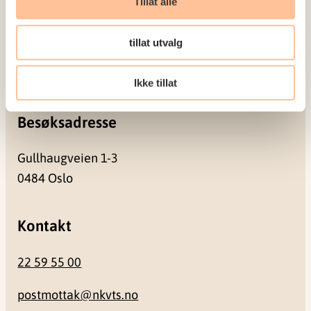
Tillat alle
Postadresse
tillat utvalg
Pb. 181 Nydalen
0409 Oslo
Ikke tillat
Besøksadresse
Gullhaugveien 1-3
0484 Oslo
Kontakt
22 59 55 00
postmottak@nkvts.no