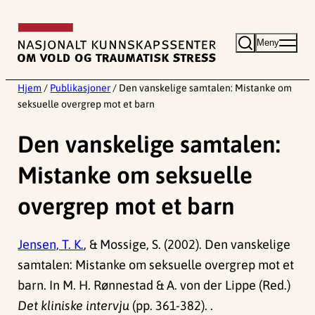
Hopp
til
Meny
innhold
Hjem
/
Publikasjoner
/
Den vanskelige samtalen: Mistanke om
seksuelle overgrep mot et barn
Den vanskelige samtalen:
Mistanke om seksuelle
overgrep mot et barn
Jensen, T. K.
, & Mossige, S. (2002). Den vanskelige
samtalen: Mistanke om seksuelle overgrep mot et
barn. In M. H. Rønnestad & A. von der Lippe (Red.)
Det kliniske intervju
(pp. 361-382). .