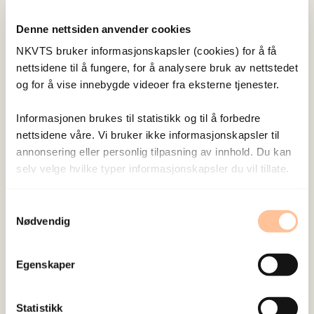
under utdanning, var arbeidsledighet sterkt
Denne nettsiden anvender cookies
assosiert med tidlig frafall. Ujusterte og justertre
NKVTS bruker informasjonskapsler (cookies) for å få
resultater var like. Klienter og terapeuter kan ha
nettsidene til å fungere, for å analysere bruk av nettstedet
nytte av å koble arbeidsløse menn med erfarne
og for å vise innebygde videoer fra eksterne tjenester.
terapeuter. Til slutt peker høyt frafall blant etnisk
ikke-norske klienter på behov for spesielle
Informasjonen brukes til statistikk og til å forbedre
nettsidene våre. Vi bruker ikke informasjonskapsler til
behandlingsmetoder for denne undergruppen.
annonsering eller personlig tilpasning av innhold. Du kan
selv velge hvilke typer informasjonskapsler du vil tillate.
Publisert:
19. mars 2026
Sist redigert:
10. august 2026
Samtykkevalg
Nødvendig
Egenskaper
NKVTS utvikler og sprer kunnskap og kompetanse
Statistikk