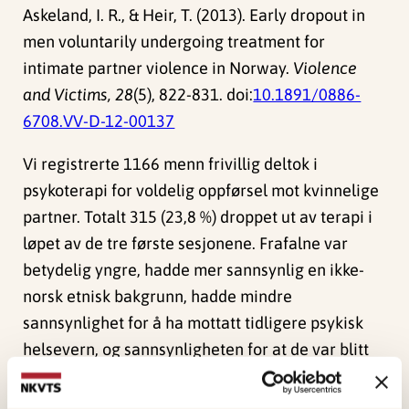
Askeland, I. R., & Heir, T. (2013). Early dropout in
men voluntarily undergoing treatment for
intimate partner violence in Norway.
Violence
and Victims, 28
(5), 822-831. doi:
10.1891/0886-
6708.VV-D-12-00137
Vi registrerte 1166 menn frivillig deltok i
psykoterapi for voldelig oppførsel mot kvinnelige
partner. Totalt 315 (23,8 %) droppet ut av terapi i
løpet av de tre første sesjonene. Frafalne var
betydelig yngre, hadde mer sannsynlig en ikke-
norsk etnisk bakgrunn, hadde mindre
sannsynlighet for å ha mottatt tidligere psykisk
helsevern, og sannsynligheten for at de var blitt
behandlet av en terapeut under utdanning var
større. Blant de som ble behandlet av en terapeut