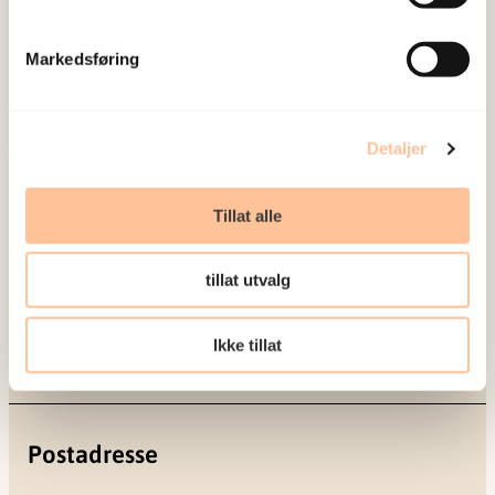
om vold og traumatisk stress. Formålet er å bidra
til å forebygge og redusere de helsemessige og
Markedsføring
sosiale konsekvensene som vold og traumatisk
stress kan medføre.
Detaljer
Om oss
Ansatte
Tillat alle
Ledige stillinger
Publikasjoner
tillat utvalg
Prosjekter
Seminarer og arrangementer
Ikke tillat
Meld deg på vårt nyhetsbrev
Postadresse