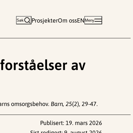
Prosjekter
Om oss
EN
Søk
Meny
forståelser av
 barns omsorgsbehov.
Barn, 25
(2), 29-47.
Publisert:
19. mars 2026
Sist redigert:
9. august 2026